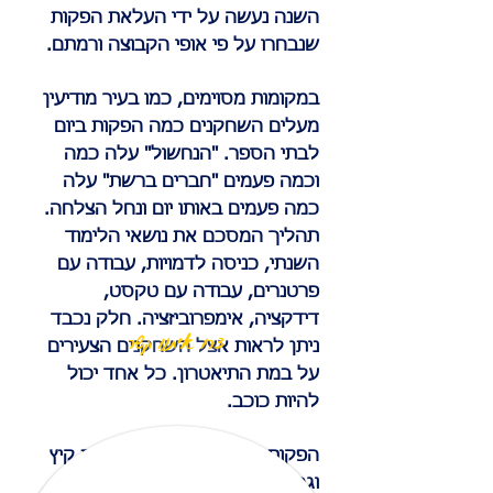
השנה נעשה על ידי העלאת הפקות
שנבחרו על פי אופי הקבוצה ורמתם.
במקומות מסוימים, כמו בעיר מודיעין
מעלים השחקנים כמה הפקות ביום
לבתי הספר. "הנחשול" עלה כמה
וכמה פעמים "חברים ברשת" עלה
כמה פעמים באותו יום ונחל הצלחה.
תהליך המסכם את נושאי הלימוד
השנתי, כניסה לדמויות, עבודה עם
פרטנרים, עבודה עם טקסט,
דידקציה, אימפרוביזציה. חלק נכבד
צרו איתנו קשר
ניתן לראות אצל השחקנים הצעירים
על במת התיאטרון. כל אחד יכול
להיות כוכב.
הפקות סיום עולות גם בקייטנות קיץ
וגם בסדנאות נוער עם ז'אנר אחר