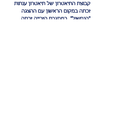
קבוצת התיאטרון של תיאטרון ענתות
זכתה במקום הראשון עם ההצגה
"הנחשול". במסגרת הזכייה זכתה
הקבוצה בסדנא עם השחקן "דרור קרן".
הרשם לקבלת
עדכונים
הרשם עכשיו
© 2015 עמותת ענתות
www.anatot.org
anatot@013.net
עיצוב אתר: סטודיו חגית סגל -
מיתוג ועיצוב
גרפי