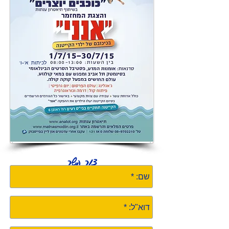
'לכיתות א'-ו
צור קשר