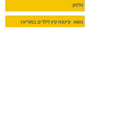
שלח הודעה
הרשם לקבלת
עדכונים
הרשם עכשיו
© 2015 עמותת ענתות
www.anatot.org
anatot@013.net
עיצוב אתר: סטודיו חגית סגל -
מיתוג ועיצוב
גרפי